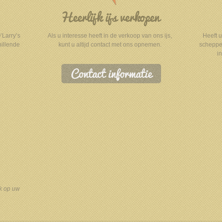
Heerlijk ijs verkopen
’Larry’s
Als u interesse heeft in de verkoop van ons ijs,
Heeft u 
hillende
kunt u altijd contact met ons opnemen.
scheppen
i
Contact informatie
ik op uw