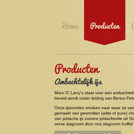
Home
Producten
Producten
Ambachtelijk ijs
Marx O' Larry's staat voor een ambachtelij
bereid wordt onder leiding van Bertus Pete
Onze ijssoorten smaken naar waar ze van 
gemaakt van gesmolten (witte of pure) ch
van pistache ijs zuivere pistacheolie uit Sic
verse slagroom door ons slagroom truffel i