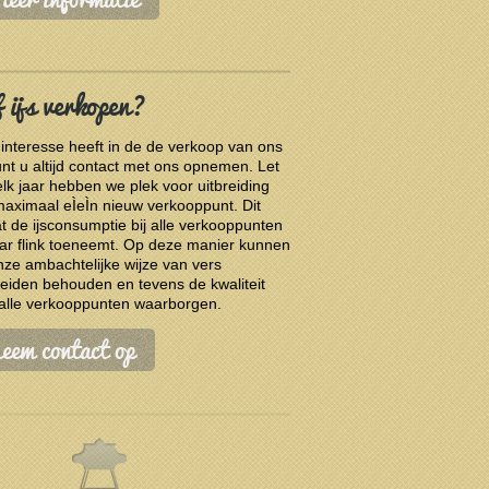
f ijs verkopen?
 interesse heeft in de de verkoop van ons
kunt u altijd contact met ons opnemen. Let
elk jaar hebben we plek voor uitbreiding
aximaal eÌeÌn nieuw verkooppunt. Dit
 de ijsconsumptie bij alle verkooppunten
aar flink toeneemt. Op deze manier kunnen
ze ambachtelijke wijze van vers
reiden behouden en tevens de kwaliteit
alle verkooppunten waarborgen.
eem contact op