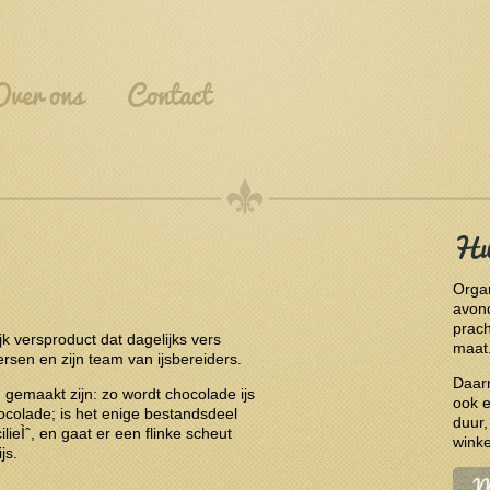
Over ons
Contact
Huu
Organ
avond
prach
k versproduct dat dagelijks vers
maat
rsen en zijn team van ijsbereiders.
Daar
gemaakt zijn: zo wordt chocolade ijs
ook e
ocolade; is het enige bestandsdeel
duur,
ilieÌˆ, en gaat er een flinke scheut
winke
js.
M