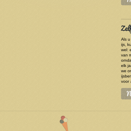
Zel
Als u
ijs, 
wel: 
van m
omdat
elk j
we on
ijsbe
voor 
N