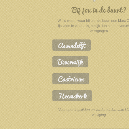
Bij jou in de buurt?
Wilt u weten waar bij u in de buurt een Marx O
ijssalon te vinden is, bekijk dan hier de versc
vestigingen.
Assendelft
Beverwijk
Castricum
Heemskerk
Voor openingstijden en verdere informatie kl
vestiging.