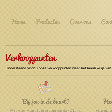
Home
Producten
Over ons
Cont
Verkooppunten
Onderstaand vindt u onze verkooppunten waar het heerlijke ijs van
Bij jou in de buurt?
Heer
Wilt u weten waar bij u in de buurt een Marx O’Larry’s
Als u intere